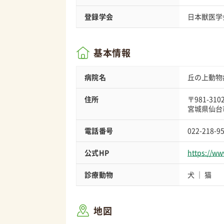
登録学会
日本獣医学
基本情報
病院名
丘の上動物
住所
〒981-310
宮城県仙台市
電話番号
022-218-9
公式HP
https://w
診療動物
犬
猫
地図