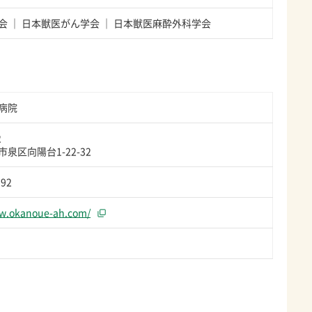
会
日本獣医がん学会
日本獣医麻酔外科学会
病院
2
泉区向陽台1-22-32
592
ww.okanoue-ah.com/