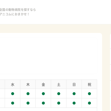
全国の動物病院を探すなら
アニコムにおまかせ！
水
木
金
土
日
祝