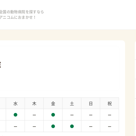
全国の動物病院を探すなら
アニコムにおまかせ！
院
水
木
金
土
日
祝