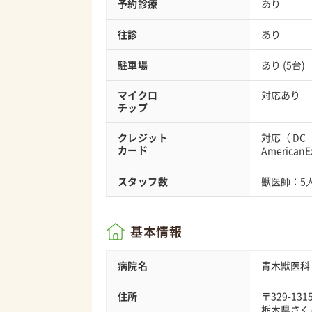
予約診療
あり
往診
あり
駐車場
あり (5台)
マイクロ
対応あり
チップ
クレジット
対応（
DC
カード
AmericanE
スタッフ数
獣医師：5
基本情報
病院名
青木獣医科
住所
〒329-131
栃木県さく