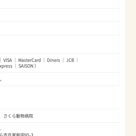
VISA
MasterCard
Diners
JCB
xpress
SAISON
）
人
 さくら動物病院
5
ら市氏家新田95-3