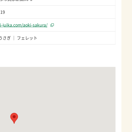
319
ki-juika.com/aoki-sakura/
うさぎ
フェレット