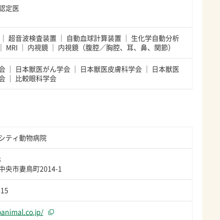
認定医
超音波検査装置
自動血球計算装置
生化学自動分析
MRI
内視鏡
内視鏡（腹腔／胸腔、耳、鼻、関節）
会
日本獣医がん学会
日本獣医皮膚科学会
日本獣医
会
比較眼科学会
シティ動物病院
3
央市妻鳥町2014-1
815
oanimal.co.jp/