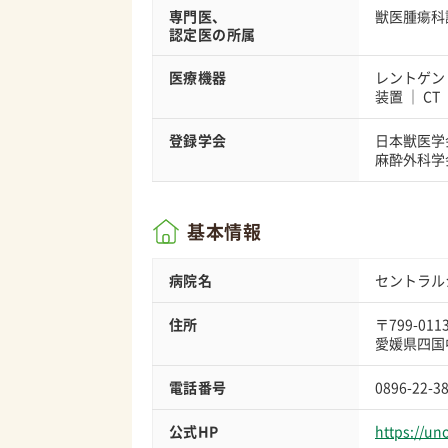
専門医、
獣医腫瘍科
認定医の所属
医療機器
レントゲン
装置
CT
登録学会
日本獣医学
麻酔外科学
基本情報
病院名
セントラル
住所
〒799-011
愛媛県四国中
電話番号
0896-22-3
公式HP
https://un