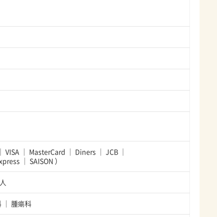
VISA
MasterCard
Diners
JCB
xpress
SAISON
）
0人
科
腫瘍科