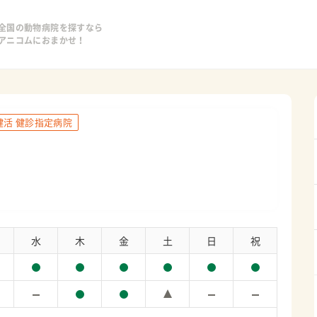
全国の動物病院を探すなら
アニコムにおまかせ！
健活 健診指定病院
水
木
金
土
日
祝