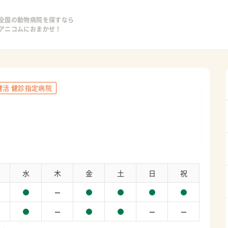
全国の動物病院を探すなら
アニコムにおまかせ！
健活 健診指定病院
水
木
金
土
日
祝