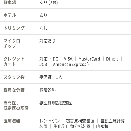
駐車場
あり (2台)
ホテル
あり
トリミング
なし
マイクロ
対応あり
チップ
クレジット
対応（
DC
VISA
MasterCard
Diners
カード
JCB
AmericanExpress
）
スタッフ数
獣医師：1人
得意な分野
循環器科
専門医、
獣医循環器認定医
認定医の所属
医療機器
レントゲン
超音波検査装置
自動血球計算
装置
生化学自動分析装置
内視鏡