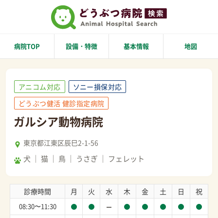
病院TOP
設備・特徴
基本情報
地図
アニコム対応
ソニー損保対応
どうぶつ健活 健診指定病院
ガルシア動物病院
東京都江東区辰巳2-1-56
犬
猫
鳥
うさぎ
フェレット
診療時間
月
火
水
木
金
土
日
祝
08:30〜11:30