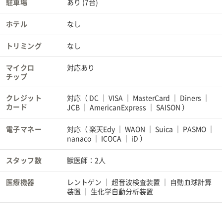
駐車場
あり (7台)
ホテル
なし
トリミング
なし
マイクロ
対応あり
チップ
クレジット
対応（
DC
VISA
MasterCard
Diners
カード
JCB
AmericanExpress
SAISON
）
電子マネー
対応（
楽天Edy
WAON
Suica
PASMO
nanaco
ICOCA
iD
）
スタッフ数
獣医師：2人
医療機器
レントゲン
超音波検査装置
自動血球計算
装置
生化学自動分析装置