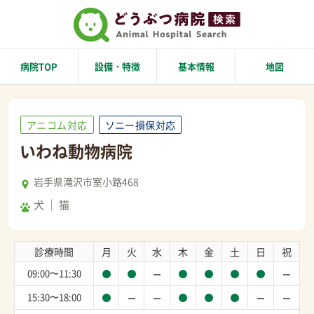
病院TOP
設備・特徴
基本情報
地図
アニコム対応
ソニー損保対応
いわね動物病院
岩手県滝沢市室小路468
犬
猫
診療時間
月
火
水
木
金
土
日
祝
09:00〜11:30
15:30〜18:00