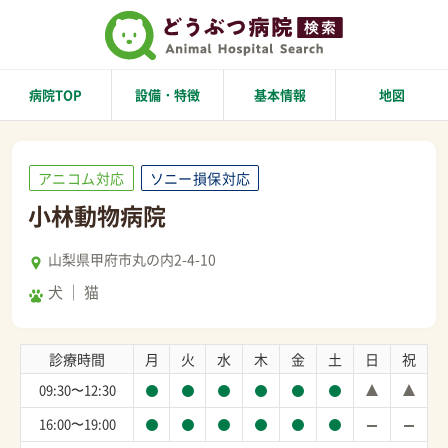
病院TOP
設備・特徴
基本情報
地図
アニコム対応
ソニー損保対応
小林動物病院
山梨県甲府市丸の内2-4-10
犬
猫
診療時間
月
火
水
木
金
土
日
祝
09:30〜12:30
16:00〜19:00