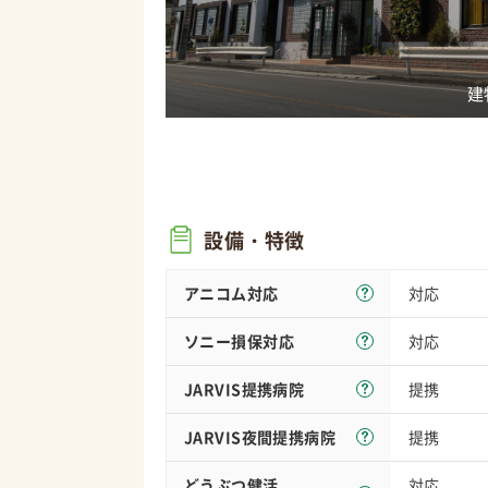
設備・特徴
アニコム対応
対応
ソニー損保
対応
対応
JARVIS
提携病院
提携
JARVIS夜間
提携病院
提携
どうぶつ健活
対応