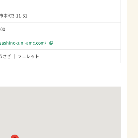
5
本町3-11-31
100
usashinokuni-amc.com/
うさぎ
フェレット