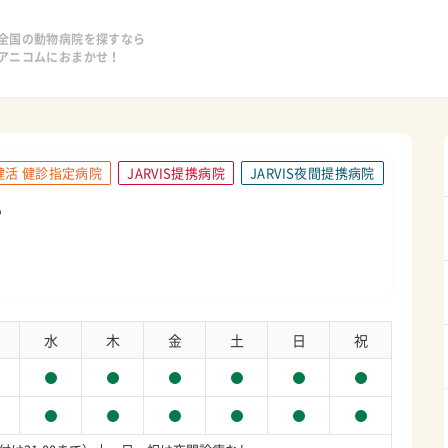
全国の動物病院を探すなら
アニコムにおまかせ！
健活 健診指定病院
JARVIS提携病院
JARVIS夜間提携病院
ー
水
木
金
土
日
祝