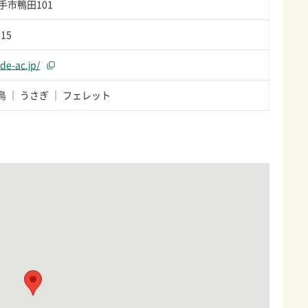
手市鴨田101
615
de-ac.jp/
鳥
うさぎ
フェレット