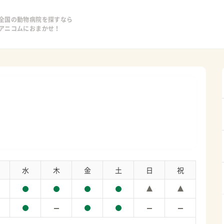
全国の動物病院を探すなら
アニコムにおまかせ！
水
木
金
土
日
祝