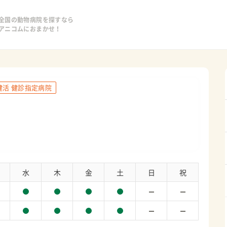
全国の動物病院を探すなら
アニコムにおまかせ！
健活 健診指定病院
水
木
金
土
日
祝