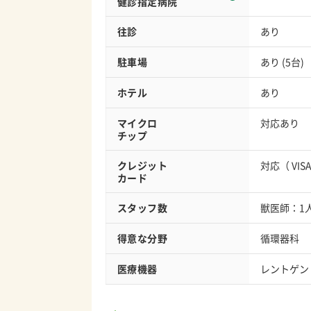
健診指定病院
往診
あり
駐車場
あり (5台)
ホテル
あり
マイクロ
対応あり
チップ
クレジット
対応（
VIS
カード
スタッフ数
獣医師：1
得意な分野
循環器科
医療機器
レントゲン