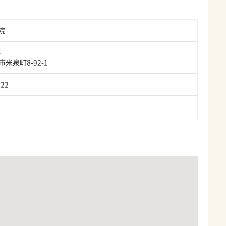
院
4
米泉町8-92-1
122