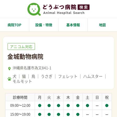
病院TOP
設備・特徴
基本情報
地図
アニコム対応
金城動物病院
沖縄県名護市為又841-1
犬
猫
鳥
うさぎ
フェレット
ハムスター
モルモット
診療時間
月
火
水
木
金
土
日
祝
09:00〜12:00
15:00〜19:00