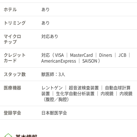
ホテル
あり
トリミング
あり
マイクロ
対応あり
チップ
クレジット
対応（
VISA
MasterCard
Diners
JCB
カード
AmericanExpress
SAISON
）
スタッフ数
獣医師：3人
医療機器
レントゲン
超音波検査装置
自動血球計算
装置
生化学自動分析装置
内視鏡
内視鏡
（腹腔／胸腔）
登録学会
日本獣医学会