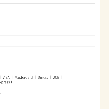
VISA
MasterCard
Diners
JCB
xpress
）
人