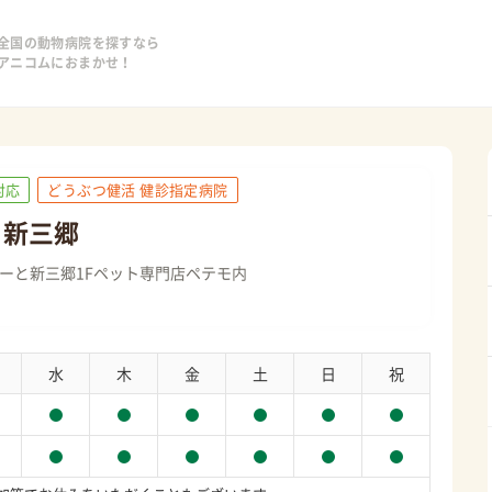
全国の動物病院を探すなら
アニコムにおまかせ！
対応
どうぶつ健活 健診指定病院
と新三郷
ぽーと新三郷1Fペット専門店ペテモ内
水
木
金
土
日
祝