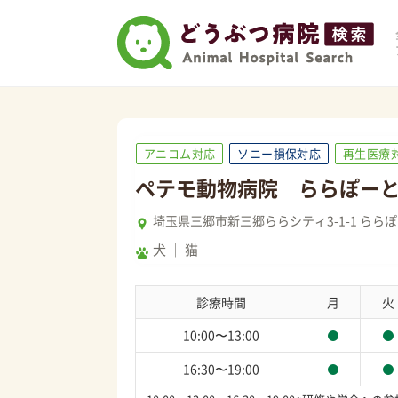
アニコム対応
ソニー損保対応
再生医療
ペテモ動物病院 ららぽー
埼玉県三郷市新三郷ららシティ3-1-1 らら
犬
猫
診療時間
月
火
10:00〜13:00
16:30〜19:00