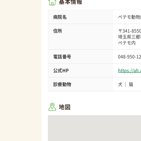
基本情報
病院名
ペテモ動物
住所
〒341-855
埼玉県三郷
ペテモ内
電話番号
048-950-1
公式HP
https://ah
診療動物
犬
猫
地図