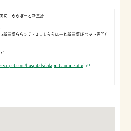
病院 ららぽーと新三郷
0
市新三郷ららシティ3-1-1 ららぽーと新三郷1Fペット専門店
271
.aeonpet.com/hospitals/lalaportshinmisato/