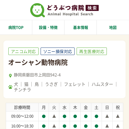
病院TOP
設備・特徴
基本情報
地図
アニコム対応
ソニー損保対応
再生医療対応
オーシャン動物病院
静岡県磐田市上岡田942-4
犬
猫
鳥
うさぎ
フェレット
ハムスター
チンチラ
診療時間
月
火
水
木
金
土
日
祝
09:00〜12:00
16:00〜18:30