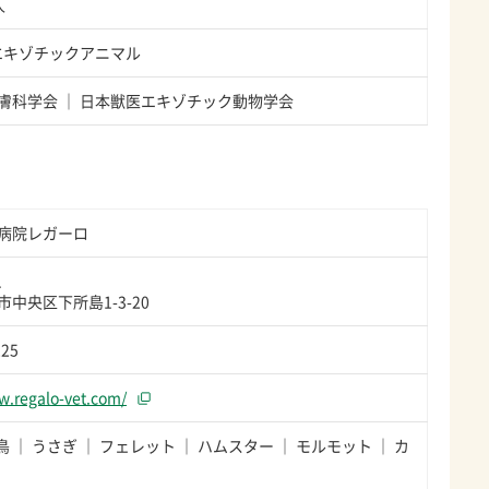
人
エキゾチックアニマル
膚科学会
日本獣医エキゾチック動物学会
病院レガーロ
1
中央区下所島1-3-20
225
w.regalo-vet.com/
鳥
うさぎ
フェレット
ハムスター
モルモット
カ