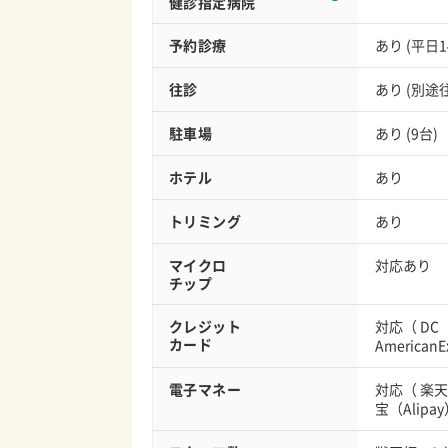
健診指定病院
予約診療
あり (平日
往診
あり (別途
駐車場
あり (9台)
ホテル
あり
トリミング
あり
マイクロ
対応あり
チップ
クレジット
対応（
DC
カード
AmericanE
電子マネー
対応（
楽天
宝（Alipa