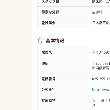
スタッフ数
獣医師：2
得意な分野
皮膚科
登録学会
日本獣医皮
基本情報
病院名
どうぶつの
住所
〒950-099
新潟県新潟市
電話番号
025-255-1
公式HP
https://ww
診療動物
犬
猫
メ