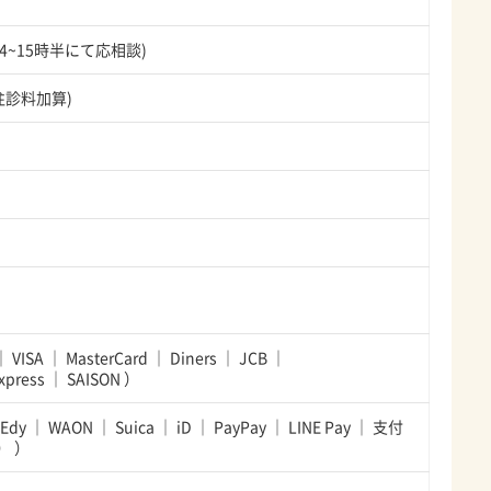
14~15時半にて応相談)
往診料加算)
VISA
MasterCard
Diners
JCB
xpress
SAISON
）
Edy
WAON
Suica
iD
PayPay
LINE Pay
支付
y）
）