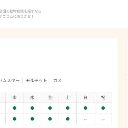
全国の動物病院を探すなら
アニコムにおまかせ！
ハムスター
モルモット
カメ
水
木
金
土
日
祝