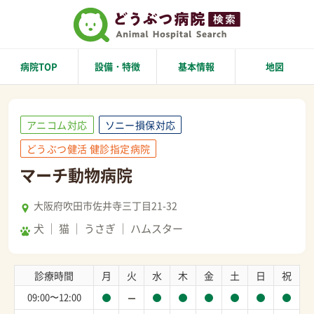
病院TOP
設備・特徴
基本情報
地図
アニコム対応
ソニー損保対応
どうぶつ健活 健診指定病院
マーチ動物病院
大阪府吹田市佐井寺三丁目21-32
犬
猫
うさぎ
ハムスター
診療時間
月
火
水
木
金
土
日
祝
09:00〜12:00