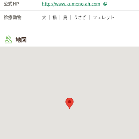
公式HP
http://www.kumeno-ah.com
診療動物
犬
猫
鳥
うさぎ
フェレット
地図