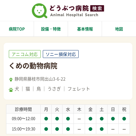
病院TOP
設備・特徴
基本情報
地図
アニコム対応
ソニー損保対応
くめの動物病院
静岡県藤枝市岡出山3-6-22
犬
猫
鳥
うさぎ
フェレット
診療時間
月
火
水
木
金
土
日
祝
09:00〜12:00
15:00〜19:30