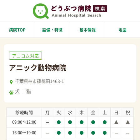
病院TOP
設備・特徴
基本情報
地図
アニコム対応
アニック動物病院
千葉県柏市篠籠田1463-1
犬
猫
診療時間
月
火
水
木
金
土
日
祝
09:00〜12:00
16:00〜19:00