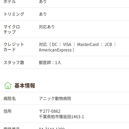
ホテル
あり
トリミング
あり
マイクロ
対応あり
チップ
クレジット
対応（
DC
VISA
MasterCard
JCB
カード
AmericanExpress
）
スタッフ数
獣医師：1人
基本情報
病院名
アニック動物病院
住所
〒277-0862
千葉県柏市篠籠田1463-1