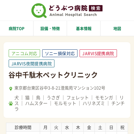
病院TOP
設備・特徴
基本情報
地図
アニコム対応
ソニー損保対応
JARVIS提携病院
JARVIS夜間提携病院
谷中千駄木ペットクリニック
東京都台東区谷中3-8-21澄風苑マンション102号
犬
猫
鳥
うさぎ
フェレット
モモンガ
リ
ス
ハムスター
モルモット
ハリネズミ
チンチ
ラ
診療時間
月
火
水
木
金
土
日
祝