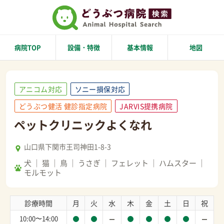
病院TOP
設備・特徴
基本情報
地図
アニコム対応
ソニー損保対応
どうぶつ健活 健診指定病院
JARVIS提携病院
ペットクリニックよくなれ
山口県下関市王司神田1-8-3
犬
猫
鳥
うさぎ
フェレット
ハムスター
モルモット
診療時間
月
火
水
木
金
土
日
祝
10:00〜14:00