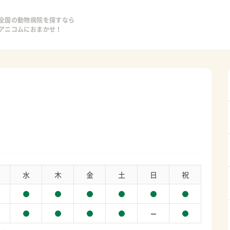
全国の動物病院を探すなら
アニコムにおまかせ！
水
木
金
土
日
祝