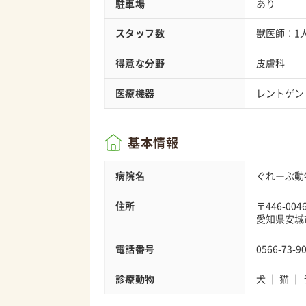
駐車場
あり
スタッフ数
獣医師：1
得意な分野
皮膚科
医療機器
レントゲン
基本情報
病院名
ぐれーぷ動
住所
〒446-004
愛知県安城
電話番号
0566-73-9
診療動物
犬
猫