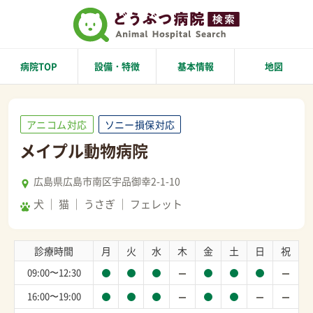
病院TOP
設備・特徴
基本情報
地図
アニコム対応
ソニー損保対応
メイプル動物病院
広島県広島市南区宇品御幸2-1-10
犬
猫
うさぎ
フェレット
診療時間
月
火
水
木
金
土
日
祝
09:00〜12:30
16:00〜19:00