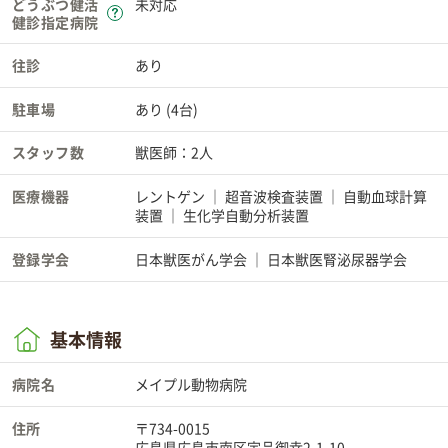
どうぶつ健活
未対応
健診指定病院
往診
あり
駐車場
あり (4台)
スタッフ数
獣医師：2人
医療機器
レントゲン
超音波検査装置
自動血球計算
装置
生化学自動分析装置
登録学会
日本獣医がん学会
日本獣医腎泌尿器学会
基本情報
病院名
メイプル動物病院
住所
〒734-0015
広島県広島市南区宇品御幸2-1-10