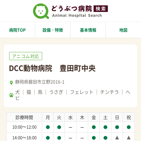
病院TOP
設備・特徴
基本情報
地図
アニコム対応
DCC動物病院 豊田町中央
静岡県磐田市立野2016-1
犬
猫
鳥
うさぎ
フェレット
チンチラ
ヘ
ビ
診療時間
月
火
水
木
金
土
日
祝
10:00〜12:00
14:00〜18:00