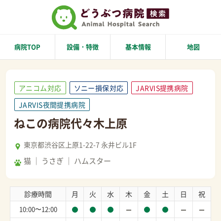
病院TOP
設備・特徴
基本情報
地図
アニコム対応
ソニー損保対応
JARVIS提携病院
JARVIS夜間提携病院
ねこの病院代々木上原
東京都渋谷区上原1-22-7 永井ビル1F
猫
うさぎ
ハムスター
診療時間
月
火
水
木
金
土
日
祝
10:00〜12:00