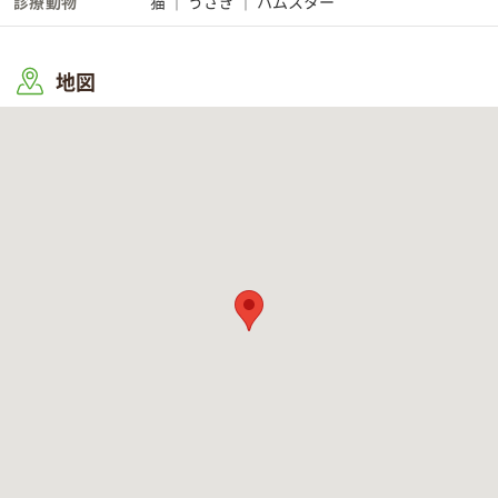
診療動物
猫
うさぎ
ハムスター
地図