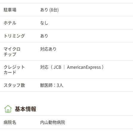
駐車場
あり (8台)
ホテル
なし
トリミング
あり
マイクロ
対応あり
チップ
クレジット
対応（
JCB
AmericanExpress
）
カード
スタッフ数
獣医師：3人
基本情報
病院名
内山動物病院