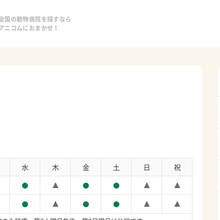
全国の動物病院を探すなら
アニコムにおまかせ！
水
木
金
土
日
祝