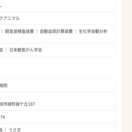
人
クアニマル
超音波検査装置
自動血球計算装置
生化学自動分析
会
日本獣医がん学会
病院
2
旭市緑町緑ケ丘187
074
鳥
うさぎ