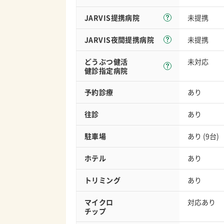
JARVIS
提携病院
未提携
JARVIS夜間
提携病院
未提携
どうぶつ健活
未対応
健診指定病院
予約診療
あり
往診
あり
駐車場
あり (9台)
ホテル
あり
トリミング
あり
マイクロ
対応あり
チップ