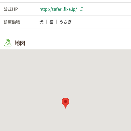
公式HP
http://safari.fixa.jp/
診療動物
犬
猫
うさぎ
地図