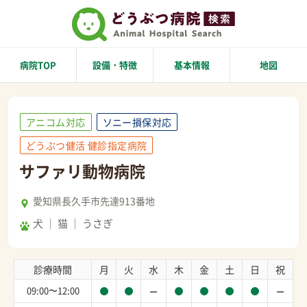
病院TOP
設備・特徴
基本情報
地図
アニコム対応
ソニー損保対応
どうぶつ健活 健診指定病院
サファリ動物病院
愛知県長久手市先達913番地
犬
猫
うさぎ
診療時間
月
火
水
木
金
土
日
祝
09:00〜12:00