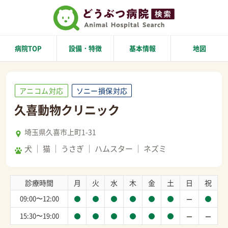
病院TOP
設備・特徴
基本情報
地図
アニコム対応
ソニー損保対応
久喜動物クリニック
埼玉県久喜市上町1-31
犬
猫
うさぎ
ハムスター
ネズミ
診療時間
月
火
水
木
金
土
日
祝
09:00〜12:00
15:30〜19:00