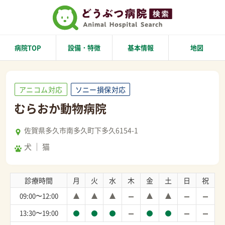
病院TOP
設備・特徴
基本情報
地図
アニコム対応
ソニー損保対応
むらおか動物病院
佐賀県多久市南多久町下多久6154-1
犬
猫
診療時間
月
火
水
木
金
土
日
祝
09:00〜12:00
13:30〜19:00