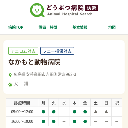
病院TOP
設備・特徴
基本情報
地図
アニコム対応
ソニー損保対応
なかもと動物病院
広島県安芸高田市吉田町常友962-3
犬
猫
診療時間
月
火
水
木
金
土
日
祝
09:00〜12:00
16:00〜19:00