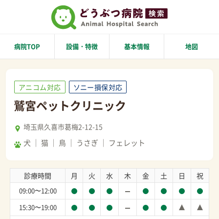
病院TOP
設備・特徴
基本情報
地図
アニコム対応
ソニー損保対応
鷲宮ペットクリニック
埼玉県久喜市葛梅2-12-15
犬
猫
鳥
うさぎ
フェレット
診療時間
月
火
水
木
金
土
日
祝
09:00〜12:00
15:30〜19:00