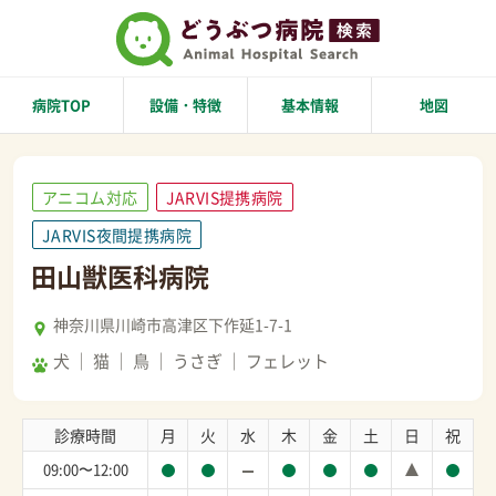
病院TOP
設備・特徴
基本情報
地図
アニコム対応
JARVIS提携病院
JARVIS夜間提携病院
田山獣医科病院
神奈川県川崎市高津区下作延1-7-1
犬
猫
鳥
うさぎ
フェレット
診療時間
月
火
水
木
金
土
日
祝
09:00〜12:00