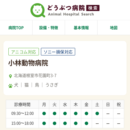
病院TOP
設備・特徴
基本情報
地図
アニコム対応
ソニー損保対応
小林動物病院
北海道根室市花園町3-7
犬
猫
鳥
うさぎ
診療時間
月
火
水
木
金
土
日
祝
09:30〜12:00
15:00〜18:00