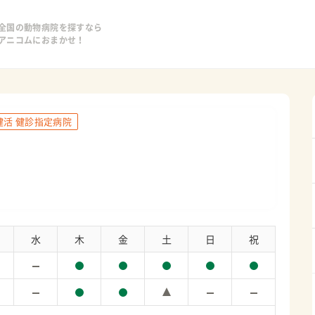
全国の動物病院を探すなら
アニコムにおまかせ！
健活 健診指定病院
水
木
金
土
日
祝