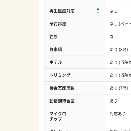
再生医療対応
なし
予約診療
なし (ペ
往診
なし
駐車場
あり (8台)
ホテル
あり (当
トリミング
あり (当
待合室座席数
あり (7席)
動物別待合室
あり
マイクロ
対応あり
チップ