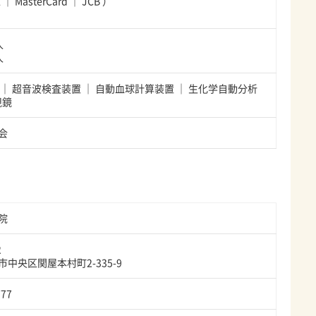
A
MasterCard
JCB
）
人
人
超音波検査装置
自動血球計算装置
生化学自動分析
視鏡
会
院
2
中央区関屋本村町2-335-9
777