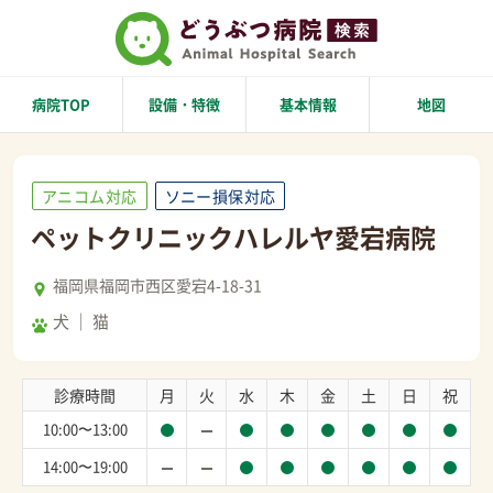
病院TOP
設備・特徴
基本情報
地図
アニコム対応
ソニー損保対応
ペットクリニックハレルヤ愛宕病院
福岡県福岡市西区愛宕4-18-31
犬
猫
診療時間
月
火
水
木
金
土
日
祝
10:00〜13:00
14:00〜19:00