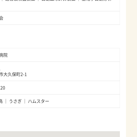
会
病院
1
市大久保町2-1
220
鳥
うさぎ
ハムスター