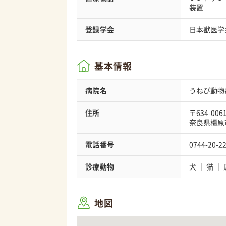
装置
登録学会
日本獣医学
基本情報
病院名
うねび動物
住所
〒634-006
奈良県橿原
電話番号
0744-20-2
診療動物
犬
猫
地図