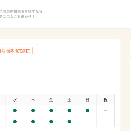
全国の動物病院を探すなら
アニコムにおまかせ！
健活 健診指定病院
水
木
金
土
日
祝