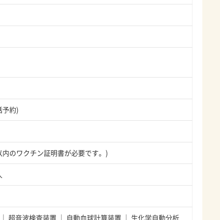
話予約)
年以内のワクチン証明書が必要です。)
人
超音波検査装置
自動血球計算装置
生化学自動分析