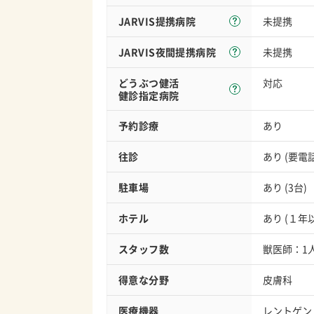
JARVIS
提携病院
未提携
JARVIS夜間
提携病院
未提携
どうぶつ健活
対応
健診指定病院
予約診療
あり
往診
あり (要電
駐車場
あり (3台)
ホテル
あり (１
スタッフ数
獣医師：1
得意な分野
皮膚科
医療機器
レントゲン