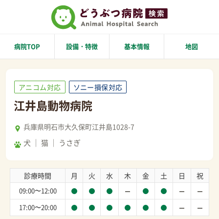
病院TOP
設備・特徴
基本情報
地図
アニコム対応
ソニー損保対応
江井島動物病院
兵庫県明石市大久保町江井島1028-7
犬
猫
うさぎ
診療時間
月
火
水
木
金
土
日
祝
09:00〜12:00
17:00〜20:00