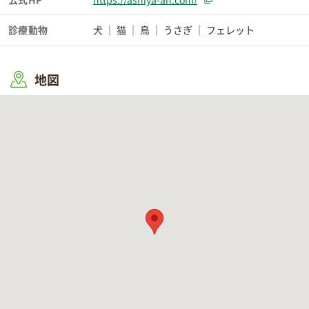
診療動物
犬
猫
鳥
うさぎ
フェレット
地図