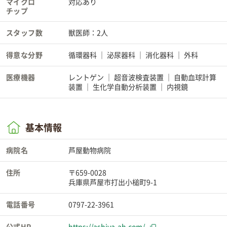
マイクロ
対応あり
チップ
スタッフ数
獣医師：2人
得意な分野
循環器科
泌尿器科
消化器科
外科
医療機器
レントゲン
超音波検査装置
自動血球計算
装置
生化学自動分析装置
内視鏡
基本情報
病院名
芦屋動物病院
住所
〒659-0028
兵庫県芦屋市打出小槌町9-1
電話番号
0797-22-3961
公式HP
https://ashiya-ah.com/