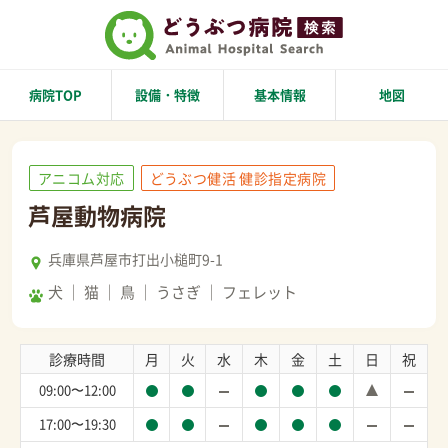
病院TOP
設備・特徴
基本情報
地図
アニコム対応
どうぶつ健活 健診指定病院
芦屋動物病院
兵庫県芦屋市打出小槌町9-1
犬
猫
鳥
うさぎ
フェレット
診療時間
月
火
水
木
金
土
日
祝
09:00〜12:00
17:00〜19:30