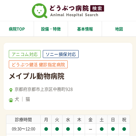
病院TOP
設備・特徴
基本情報
地図
アニコム対応
ソニー損保対応
どうぶつ健活 健診指定病院
メイプル動物病院
京都府京都市上京区中務町928
犬
猫
診療時間
月
火
水
木
金
土
日
祝
09:30〜12:00