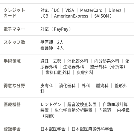
クレジット
対応（
DC
VISA
MasterCard
Diners
カード
JCB
AmericanExpress
SAISON
）
電子マネー
対応（
PayPay
）
スタッフ数
獣医師：2人
看護師：4人
手術領域
避妊・去勢
消化器外科
内分泌系外科
泌
尿器外科
生殖器外科
整形外科（骨折等）
歯科口腔外科
皮膚外科
得意な分野
皮膚科
消化器科
外科
腫瘍科
整形外
科
医療機器
レントゲン
超音波検査装置
自動血球計算
装置
生化学自動分析装置
内視鏡
内視鏡
（関節）
登録学会
日本獣医学会
日本獣医麻酔外科学会