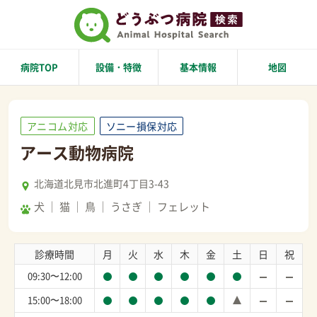
病院TOP
設備・特徴
基本情報
地図
アニコム対応
ソニー損保対応
アース動物病院
北海道北見市北進町4丁目3-43
犬
猫
鳥
うさぎ
フェレット
診療時間
月
火
水
木
金
土
日
祝
09:30〜12:00
15:00〜18:00