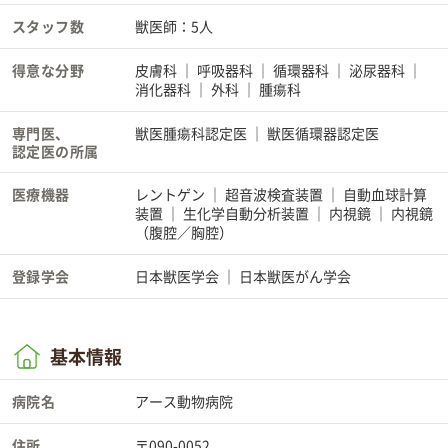
スタッフ数
獣医師：5人
得意な分野
皮膚科
呼吸器科
循環器科
泌尿器科
消化器科
外科
腫瘍科
専門医、
獣医腫瘍科認定医
獣医循環器認定医
認定医の所属
医療機器
レントゲン
超音波検査装置
自動血球計算
装置
生化学自動分析装置
内視鏡
内視鏡
（腹腔／胸腔）
登録学会
日本獣医学会
日本獣医がん学会
基本情報
病院名
アース動物病院
住所
〒090-0052