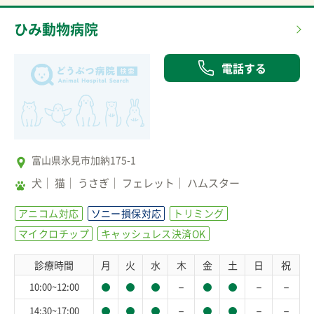
ひみ動物病院
電話する
富山県氷見市加納175-1
犬
猫
うさぎ
フェレット
ハムスター
アニコム対応
ソニー損保対応
トリミング
マイクロチップ
キャッシュレス決済OK
診療時間
月
火
水
木
金
土
日
祝
－
－
－
10:00~12:00
－
－
－
14:30~17:00