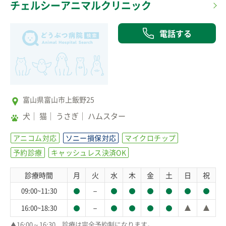
チェルシーアニマルクリニック
電話する
富山県富山市上飯野25
犬
猫
うさぎ
ハムスター
アニコム対応
ソニー損保対応
マイクロチップ
予約診療
キャッシュレス決済OK
診療時間
月
火
水
木
金
土
日
祝
－
09:00~11:30
－
16:00~18:30
▲16:00～16:30、診療は完全予約制になります。