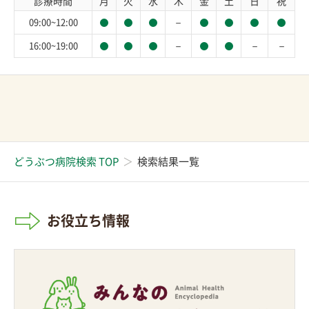
診療時間
月
火
水
木
金
土
日
祝
－
09:00~12:00
－
－
－
16:00~19:00
どうぶつ病院検索 TOP
検索結果一覧
お役立ち情報