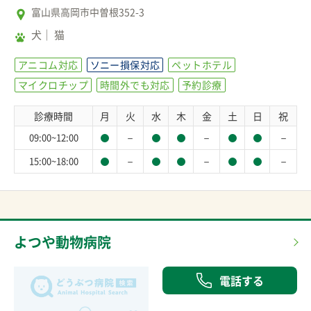
富山県高岡市中曽根352-3
犬
猫
アニコム対応
ソニー損保対応
ペットホテル
マイクロチップ
時間外でも対応
予約診療
診療時間
月
火
水
木
金
土
日
祝
－
－
－
09:00~12:00
－
－
－
15:00~18:00
よつや動物病院
電話する