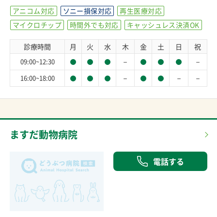
アニコム対応
ソニー損保対応
再生医療対応
マイクロチップ
時間外でも対応
キャッシュレス決済OK
診療時間
月
火
水
木
金
土
日
祝
－
－
09:00~12:30
－
－
－
16:00~18:00
ますだ動物病院
電話する