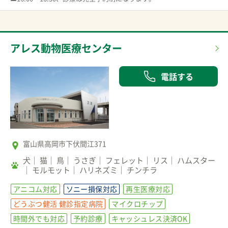
アレス動物医療センター
電話する
富山県高岡市下伏間江371
犬
猫
鳥
うさぎ
フェレット
リス
ハムスター
モルモット
ハリネズミ
チンチラ
アニコム対応
ソニー損保対応
再生医療対応
どうぶつ健活 健診指定病院
マイクロチップ
時間外でも対応
予約診療
キャッシュレス決済OK