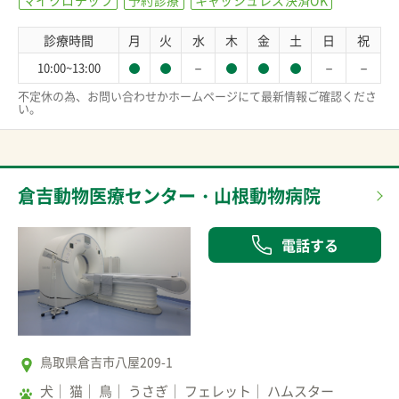
診療時間
月
火
水
木
金
土
日
祝
－
－
－
10:00~13:00
不定休の為、お問い合わせかホームページにて最新情報ご確認くださ
い。
倉吉動物医療センター・山根動物病院
電話する
鳥取県倉吉市八屋209-1
犬
猫
鳥
うさぎ
フェレット
ハムスター