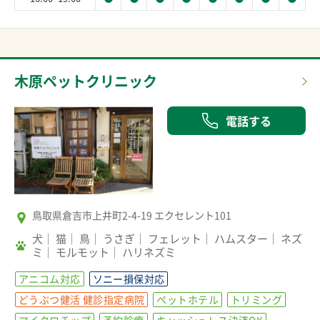
木原ペットクリニック
電話する
鳥取県倉吉市上井町2-4-19 エクセレント101
犬
猫
鳥
うさぎ
フェレット
ハムスター
ネズ
ミ
モルモット
ハリネズミ
アニコム対応
ソニー損保対応
どうぶつ健活 健診指定病院
ペットホテル
トリミング
マイクロチップ
予約診療
キャッシュレス決済OK