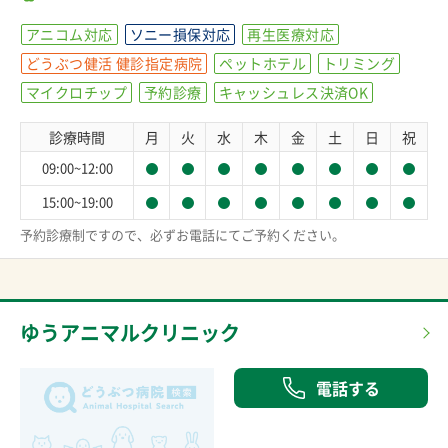
アニコム対応
ソニー損保対応
再生医療対応
どうぶつ健活 健診指定病院
ペットホテル
トリミング
マイクロチップ
予約診療
キャッシュレス決済OK
診療時間
月
火
水
木
金
土
日
祝
09:00~12:00
15:00~19:00
予約診療制ですので、必ずお電話にてご予約ください。
ゆうアニマルクリニック
電話する