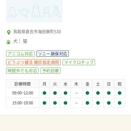
鳥取県倉吉市海田東町530
犬
猫
アニコム対応
ソニー損保対応
どうぶつ健活 健診指定病院
マイクロチップ
時間外でも対応
予約診療
診療時間
月
火
水
木
金
土
日
祝
－
09:00~12:00
－
15:00~19:00