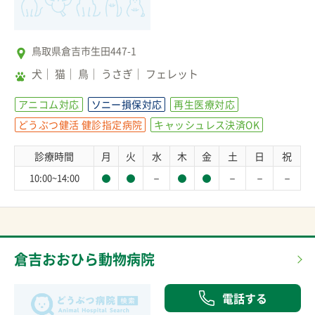
鳥取県倉吉市生田447-1
犬
猫
鳥
うさぎ
フェレット
アニコム対応
ソニー損保対応
再生医療対応
どうぶつ健活 健診指定病院
キャッシュレス決済OK
診療時間
月
火
水
木
金
土
日
祝
－
－
－
－
10:00~14:00
倉吉おおひら動物病院
電話する