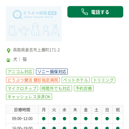
電話する
鳥取県倉吉市上灘町171-2
犬
猫
アニコム対応
ソニー損保対応
どうぶつ健活 健診指定病院
ペットホテル
トリミング
マイクロチップ
時間外でも対応
予約診療
キャッシュレス決済OK
診療時間
月
火
水
木
金
土
日
祝
09:00~12:00
16:00~19:00