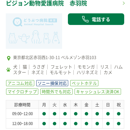
ピジョン動物愛護病院 赤羽院
電話する
東京都北区赤羽西1-30-11 ベルメゾン赤羽103
犬
猫
うさぎ
フェレット
モモンガ
リス
ハム
スター
ネズミ
モルモット
ハリネズミ
カメ
アニコム対応
ソニー損保対応
ペットホテル
マイクロチップ
時間外でも対応
キャッシュレス決済OK
診療時間
月
火
水
木
金
土
日
祝
09:00~12:00
12:00~18:00