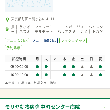
東京都町田市能ヶ谷4−4−11
鳥
うさぎ
フェレット
モモンガ
リス
ハムスタ
ー
ネズミ
モルモット
ハリネズミ
カメ
トカゲ
アニコム対応
ソニー損保対応
マイクロチップ
予約診療
診療時間
月
火
水
木
金
土
日
祝
－
09:00~12:00
－
16:00~19:00
▲土曜・日曜日は、毎週交互に休診
モリヤ動物病院 中町センター病院