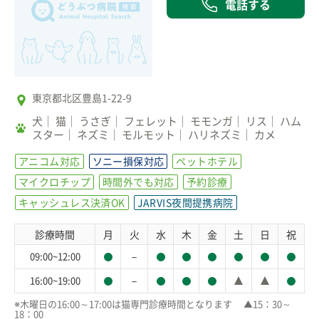
電話する
東京都北区豊島1-22-9
犬
猫
うさぎ
フェレット
モモンガ
リス
ハム
スター
ネズミ
モルモット
ハリネズミ
カメ
アニコム対応
ソニー損保対応
ペットホテル
マイクロチップ
時間外でも対応
予約診療
キャッシュレス決済OK
JARVIS夜間提携病院
診療時間
月
火
水
木
金
土
日
祝
－
09:00~12:00
－
16:00~19:00
※木曜日の16:00～17:00は猫専門診療時間となります 　▲15：30～
18：00