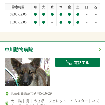
診療時間
月
火
水
木
金
土
日
祝
－
－
09:00~12:00
－
－
－
15:00~19:00
中川動物病院
電話する
東京都西東京市新町5-16-29
犬
猫
鳥
うさぎ
フェレット
ハムスター
ネズ