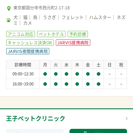
東京都国分寺市西元町2-17-18
犬
猫
鳥
うさぎ
フェレット
ハムスター
ネズ
ミ
カメ
アニコム対応
ペットホテル
予約診療
キャッシュレス決済OK
JARVIS提携病院
JARVIS夜間提携病院
診療時間
月
火
水
木
金
土
日
祝
－
－
09:00~12:30
－
－
16:00~19:00
王子ペットクリニック