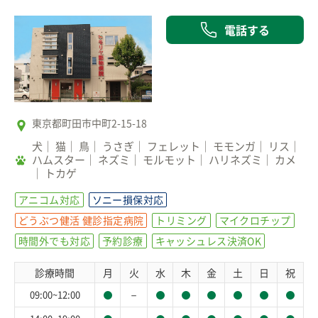
電話する
東京都町田市中町2-15-18
犬
猫
鳥
うさぎ
フェレット
モモンガ
リス
ハムスター
ネズミ
モルモット
ハリネズミ
カメ
トカゲ
アニコム対応
ソニー損保対応
どうぶつ健活 健診指定病院
トリミング
マイクロチップ
時間外でも対応
予約診療
キャッシュレス決済OK
診療時間
月
火
水
木
金
土
日
祝
－
09:00~12:00