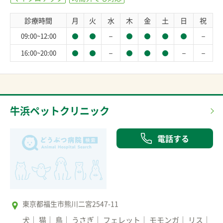
診療時間
月
火
水
木
金
土
日
祝
－
－
09:00~12:00
－
－
－
16:00~20:00
牛浜ペットクリニック
電話する
東京都福生市熊川二宮2547-11
犬
猫
鳥
うさぎ
フェレット
モモンガ
リス