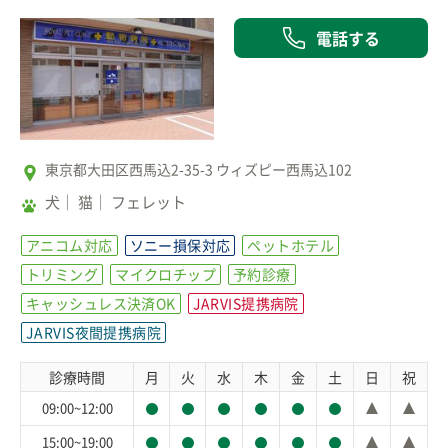
電話する
東京都大田区西馬込2-35-3 ウィズピー西馬込102
犬
猫
フェレット
アニコム対応
ソニー損保対応
ペットホテル
トリミング
マイクロチップ
予約診療
キャッシュレス決済OK
JARVIS提携病院
JARVIS夜間提携病院
診療時間
月
火
水
木
金
土
日
祝
09:00~12:00
15:00~19:00