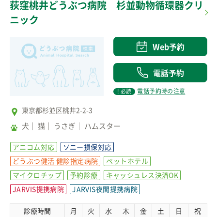
荻窪桃井どうぶつ病院 杉並動物循環器クリ
ニック
Web予約
電話予約
電話予約時の注意
! 必読
東京都杉並区桃井2-2-3
犬
猫
うさぎ
ハムスター
アニコム対応
ソニー損保対応
どうぶつ健活 健診指定病院
ペットホテル
マイクロチップ
予約診療
キャッシュレス決済OK
JARVIS提携病院
JARVIS夜間提携病院
診療時間
月
火
水
木
金
土
日
祝