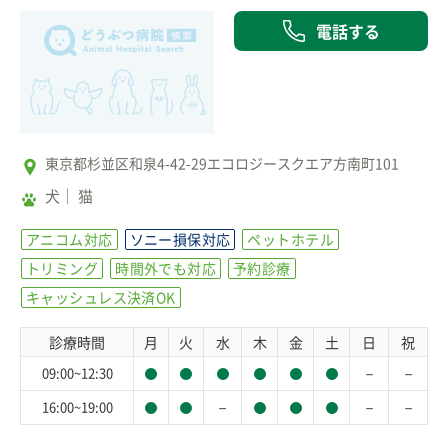
電話する
東京都杉並区和泉4-42-29エコロジースクエア方南町101
犬
猫
アニコム対応
ソニー損保対応
ペットホテル
トリミング
時間外でも対応
予約診療
キャッシュレス決済OK
診療時間
月
火
水
木
金
土
日
祝
－
－
09:00~12:30
－
－
－
16:00~19:00