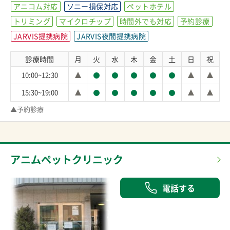
アニコム対応
ソニー損保対応
ペットホテル
トリミング
マイクロチップ
時間外でも対応
予約診療
JARVIS提携病院
JARVIS夜間提携病院
診療時間
月
火
水
木
金
土
日
祝
10:00~12:30
15:30~19:00
▲予約診療
アニムペットクリニック
電話する