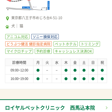
東京都八王子市めじろ台4-51-10
犬
猫
アニコム対応
ソニー損保対応
どうぶつ健活 健診指定病院
ペットホテル
トリミング
マイクロチップ
予約診療
キャッシュレス決済OK
診療時間
月
火
水
木
金
土
日
祝
－
－
09:00~12:00
－
－
16:00~19:00
ロイヤルペットクリニック 西馬込本院