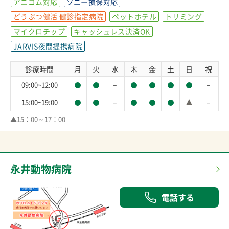
アニコム対応
ソニー損保対応
どうぶつ健活 健診指定病院
ペットホテル
トリミング
マイクロチップ
キャッシュレス決済OK
JARVIS夜間提携病院
診療時間
月
火
水
木
金
土
日
祝
－
－
09:00~12:00
－
－
15:00~19:00
▲15：00～17：00
永井動物病院
電話する