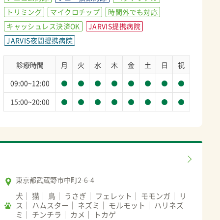
トリミング
マイクロチップ
時間外でも対応
キャッシュレス決済OK
JARVIS提携病院
JARVIS夜間提携病院
診療時間
月
火
水
木
金
土
日
祝
09:00~12:00
15:00~20:00
東京都武蔵野市中町2-6-4
犬
猫
鳥
うさぎ
フェレット
モモンガ
リ
ス
ハムスター
ネズミ
モルモット
ハリネズ
ミ
チンチラ
カメ
トカゲ