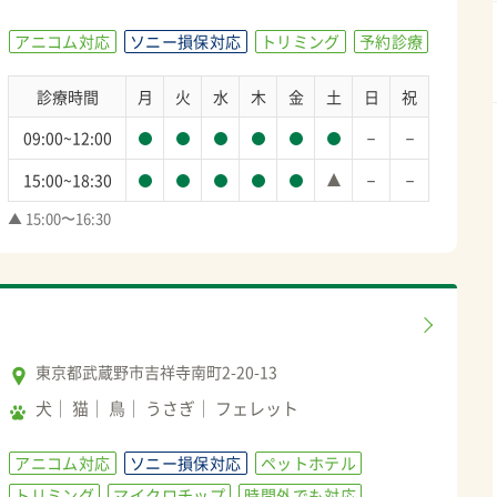
アニコム対応
ソニー損保対応
トリミング
予約診療
診療時間
月
火
水
木
金
土
日
祝
－
－
09:00~12:00
－
－
15:00~18:30
▲ 15:00〜16:30
東京都武蔵野市吉祥寺南町2-20-13
犬
猫
鳥
うさぎ
フェレット
アニコム対応
ソニー損保対応
ペットホテル
トリミング
マイクロチップ
時間外でも対応