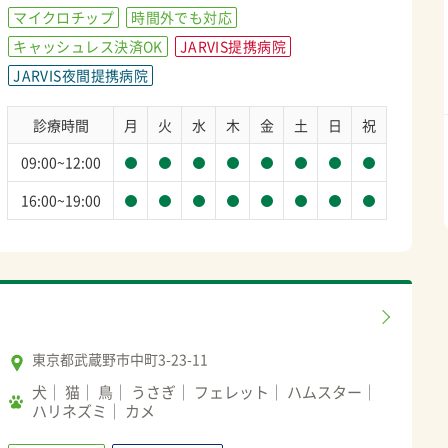
マイクロチップ
時間外でも対応
キャッシュレス決済OK
JARVIS提携病院
JARVIS夜間提携病院
診療時間
月
火
水
木
金
土
日
祝
09:00~12:00
16:00~19:00
東京都武蔵野市中町3-23-11
犬
猫
鳥
うさぎ
フェレット
ハムスター
ハリネズミ
カメ