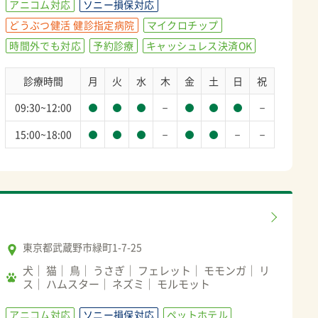
アニコム対応
ソニー損保対応
どうぶつ健活 健診指定病院
マイクロチップ
時間外でも対応
予約診療
キャッシュレス決済OK
診療時間
月
火
水
木
金
土
日
祝
－
－
09:30~12:00
－
－
－
15:00~18:00
東京都武蔵野市緑町1-7-25
犬
猫
鳥
うさぎ
フェレット
モモンガ
リ
ス
ハムスター
ネズミ
モルモット
アニコム対応
ソニー損保対応
ペットホテル