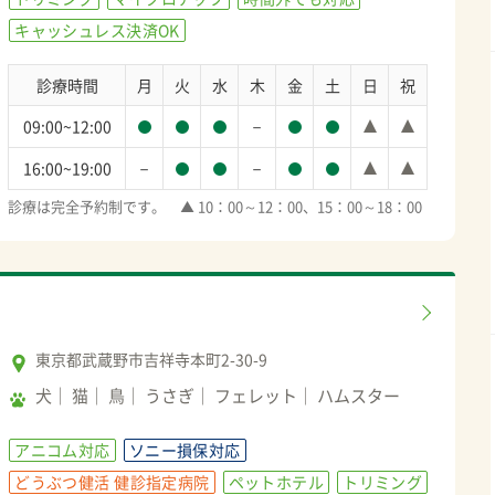
キャッシュレス決済OK
診療時間
月
火
水
木
金
土
日
祝
－
09:00~12:00
－
－
16:00~19:00
診療は完全予約制です。　▲ 10：00～12：00、15：00～18：00
東京都武蔵野市吉祥寺本町2-30-9
犬
猫
鳥
うさぎ
フェレット
ハムスター
アニコム対応
ソニー損保対応
どうぶつ健活 健診指定病院
ペットホテル
トリミング