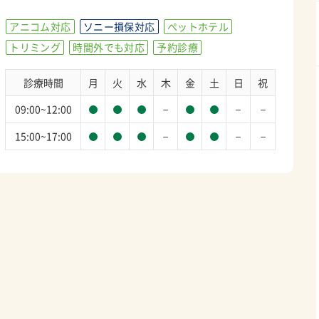
アニコム対応
ソニー損保対応
ペットホテル
トリミング
時間外でも対応
予約診療
診療時間
月
火
水
木
金
土
日
祝
－
－
－
09:00~12:00
－
－
－
15:00~17:00