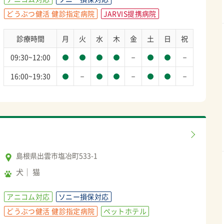
どうぶつ健活 健診指定病院
JARVIS提携病院
診療時間
月
火
水
木
金
土
日
祝
－
－
09:30~12:00
－
－
－
16:00~19:30
島根県出雲市塩冶町533-1
犬
猫
アニコム対応
ソニー損保対応
どうぶつ健活 健診指定病院
ペットホテル