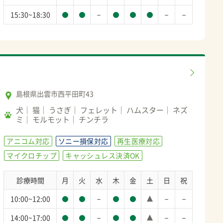
－
－
－
15:30~18:30
島根県出雲市西平田町43
犬
猫
うさぎ
フェレット
ハムスター
ネズ
ミ
モルモット
チンチラ
アニコム対応
ソニー損保対応
再生医療対応
マイクロチップ
キャッシュレス決済OK
診療時間
月
火
水
木
金
土
日
祝
－
－
－
10:00~12:00
－
－
－
14:00~17:00