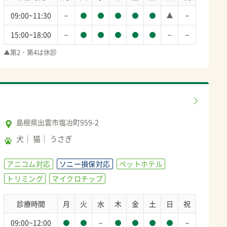
－
－
09:00~11:30
－
－
－
15:00~18:00
▲第2・第4は休診
島根県出雲市塩冶町959-2
犬
猫
うさぎ
アニコム対応
ソニー損保対応
ペットホテル
トリミング
マイクロチップ
診療時間
月
火
水
木
金
土
日
祝
－
－
09:00~12:00