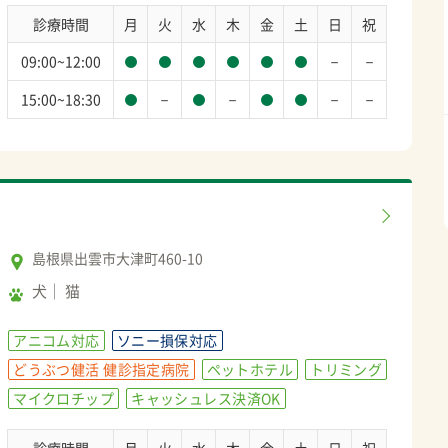
診療時間
月
火
水
木
金
土
日
祝
－
－
09:00~12:00
－
－
－
－
15:00~18:30
島根県出雲市大津町460-10
犬
猫
アニコム対応
ソニー損保対応
どうぶつ健活 健診指定病院
ペットホテル
トリミング
マイクロチップ
キャッシュレス決済OK
診療時間
月
火
水
木
金
土
日
祝