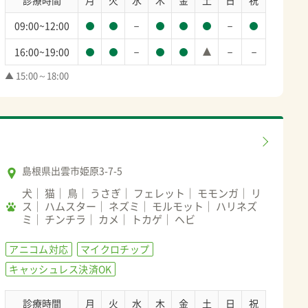
－
－
09:00~12:00
－
－
－
16:00~19:00
▲ 15:00～18:00
島根県出雲市姫原3-7-5
犬
猫
鳥
うさぎ
フェレット
モモンガ
リ
ス
ハムスター
ネズミ
モルモット
ハリネズ
ミ
チンチラ
カメ
トカゲ
ヘビ
アニコム対応
マイクロチップ
キャッシュレス決済OK
診療時間
月
火
水
木
金
土
日
祝