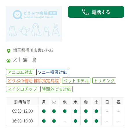
電話する
埼玉県桶川市東1-7-23
犬
猫
鳥
アニコム対応
ソニー損保対応
どうぶつ健活 健診指定病院
ペットホテル
トリミング
マイクロチップ
時間外でも対応
診療時間
月
火
水
木
金
土
日
祝
－
－
09:30~12:00
－
－
－
16:00~19:00