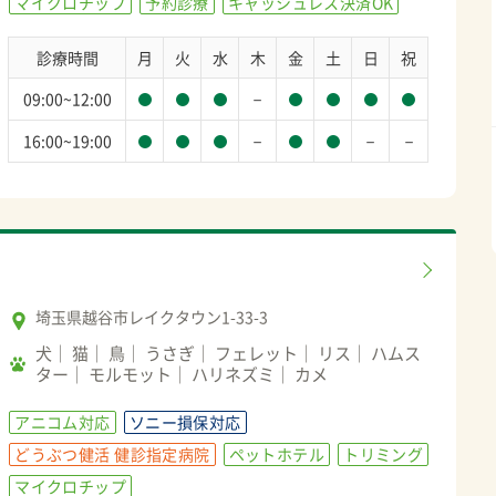
マイクロチップ
予約診療
キャッシュレス決済OK
診療時間
月
火
水
木
金
土
日
祝
－
09:00~12:00
－
－
－
16:00~19:00
埼玉県越谷市レイクタウン1-33-3
犬
猫
鳥
うさぎ
フェレット
リス
ハムス
ター
モルモット
ハリネズミ
カメ
アニコム対応
ソニー損保対応
どうぶつ健活 健診指定病院
ペットホテル
トリミング
マイクロチップ