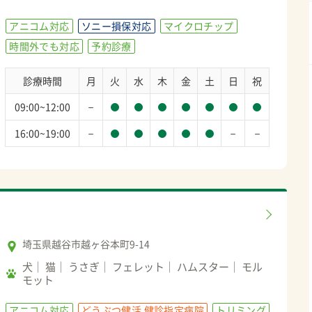
アニコム対応
ソニー損保対応
マイクロチップ
時間外でも対応
予約診療
診療時間
月
火
水
木
金
土
日
祝
－
09:00~12:00
－
－
－
16:00~19:00
埼玉県越谷市越ヶ谷本町9-14
犬
猫
うさぎ
フェレット
ハムスター
モル
モット
アニコム対応
どうぶつ健活 健診指定病院
トリミング