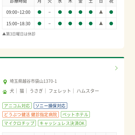
診療時間
月
火
水
木
金
土
日
祝
－
09:00~12:00
－
15:00~18:30
▲第3日曜日は休診
埼玉県越谷市袋山1370-1
犬
猫
うさぎ
フェレット
ハムスター
アニコム対応
ソニー損保対応
どうぶつ健活 健診指定病院
ペットホテル
マイクロチップ
キャッシュレス決済OK