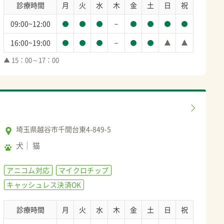
診療時間
月
火
水
木
金
土
日
祝
－
09:00~12:00
－
16:00~19:00
▲ 15：00～17：00
埼玉県越谷市千間台東4-849-5
犬
猫
アニコム対応
マイクロチップ
キャッシュレス決済OK
診療時間
月
火
水
木
金
土
日
祝