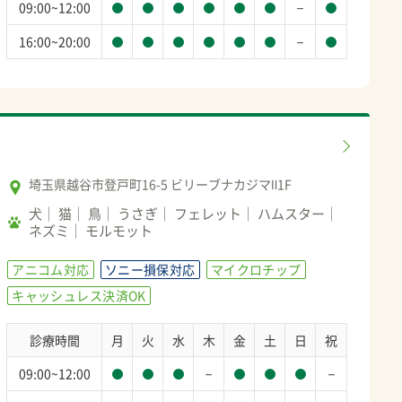
－
09:00~12:00
－
16:00~20:00
埼玉県越谷市登戸町16-5 ビリーブナカジマⅡ1F
犬
猫
鳥
うさぎ
フェレット
ハムスター
ネズミ
モルモット
アニコム対応
ソニー損保対応
マイクロチップ
キャッシュレス決済OK
診療時間
月
火
水
木
金
土
日
祝
－
－
09:00~12:00