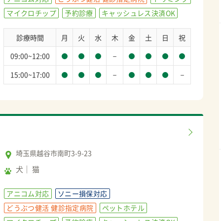
マイクロチップ
予約診療
キャッシュレス決済OK
診療時間
月
火
水
木
金
土
日
祝
－
09:00~12:00
－
－
15:00~17:00
埼玉県越谷市南町3-9-23
犬
猫
アニコム対応
ソニー損保対応
どうぶつ健活 健診指定病院
ペットホテル