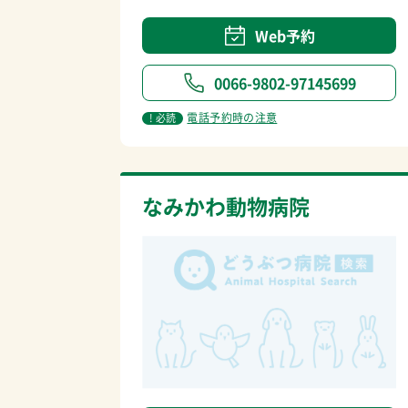
Web予約
0066-9802-97145699
電話予約時の注意
! 必読
なみかわ動物病院