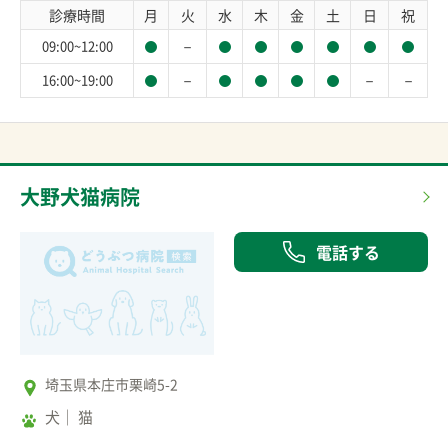
診療時間
月
火
水
木
金
土
日
祝
－
09:00~12:00
－
－
－
16:00~19:00
大野犬猫病院
電話する
埼玉県本庄市栗崎5-2
犬
猫