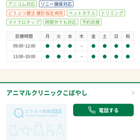
アニコム対応
ソニー損保対応
どうぶつ健活 健診指定病院
ペットホテル
トリミング
マイクロチップ
時間外でも対応
予約診療
診療時間
月
火
水
木
金
土
日
祝
－
09:00~12:00
－
13:00~20:00
アニマルクリニックこばやし
電話する