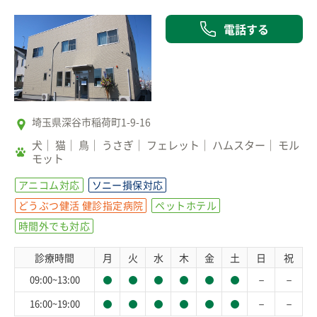
電話する
埼玉県深谷市稲荷町1-9-16
犬
猫
鳥
うさぎ
フェレット
ハムスター
モル
モット
アニコム対応
ソニー損保対応
どうぶつ健活 健診指定病院
ペットホテル
時間外でも対応
診療時間
月
火
水
木
金
土
日
祝
－
－
09:00~13:00
－
－
16:00~19:00