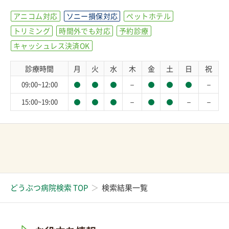
アニコム対応
ソニー損保対応
ペットホテル
トリミング
時間外でも対応
予約診療
キャッシュレス決済OK
診療時間
月
火
水
木
金
土
日
祝
－
－
09:00~12:00
－
－
－
15:00~19:00
どうぶつ病院検索 TOP
検索結果一覧