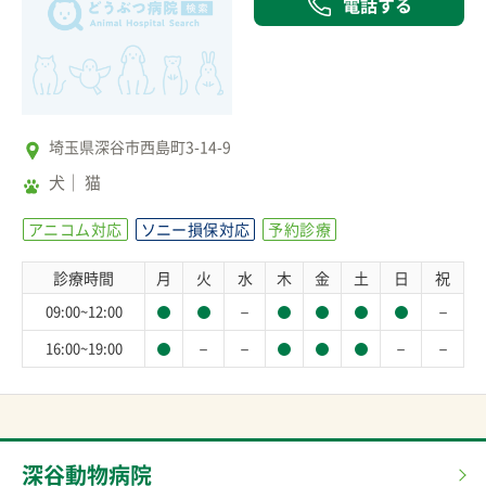
電話する
埼玉県深谷市西島町3-14-9
犬
猫
アニコム対応
ソニー損保対応
予約診療
診療時間
月
火
水
木
金
土
日
祝
－
－
09:00~12:00
－
－
－
－
16:00~19:00
深谷動物病院