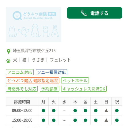
電話する
埼玉県深谷市桜ケ丘215
犬
猫
うさぎ
フェレット
アニコム対応
ソニー損保対応
どうぶつ健活 健診指定病院
ペットホテル
時間外でも対応
予約診療
キャッシュレス決済OK
診療時間
月
火
水
木
金
土
日
祝
－
09:00~12:00
－
15:00~19:00